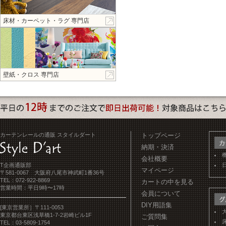
床材・カーペット・ラグ 専門店
壁紙・クロス 専門店
カーテンレールの通販 スタイルダート
トップページ
納期・決済
会社概要
T企画通販部
マイページ
〒581-0067 大阪府八尾市神武町1番36号
TEL：072-922-8869
カートの中を見る
営業時間：平日9時〜17時
会員について
DIY用語集
[東京営業所］〒111-0053
東京都台東区浅草橋1-7-2岩崎ビル1F
ご質問集
TEL：03-5809-1754