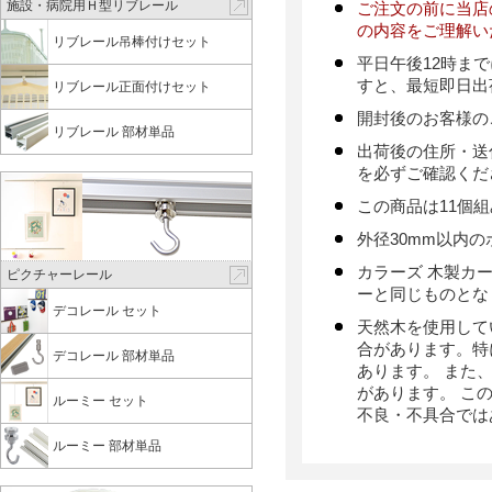
施設・病院用Ｈ型リブレール
ご注文の前に当店
の内容をご理解い
リブレール吊棒付けセット
平日午後12時ま
すと、最短即日出
リブレール正面付けセット
開封後のお客様の
リブレール 部材単品
出荷後の住所・送
を必ずご確認くだ
この商品は11個
外径30mm以内
カラーズ 木製カ
ピクチャーレール
ーと同じものとな
デコレール セット
天然木を使用して
合があります。特
デコレール 部材単品
あります。 また
があります。 こ
ルーミー セット
不良・不具合では
ルーミー 部材単品