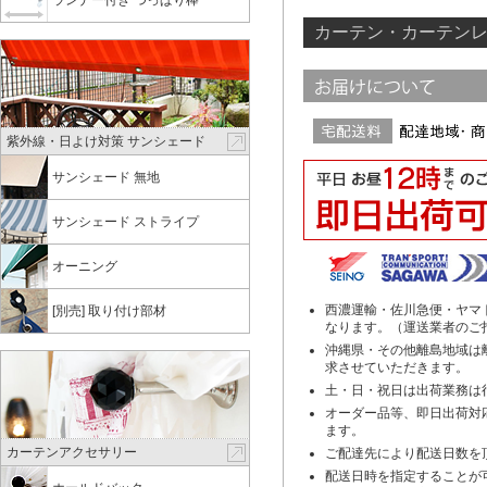
カーテン・カーテンレ
紫外線・日よけ対策 サンシェード
サンシェード 無地
サンシェード ストライプ
オーニング
西濃運輸・佐川急便・ヤマ
[別売] 取り付け部材
なります。（運送業者のご
沖縄県・その他離島地域は離
求させていただきます。
土・日・祝日は出荷業務は
オーダー品等、即日出荷対
ます。
カーテンアクセサリー
ご配達先により配送日数を
配送日時を指定することが