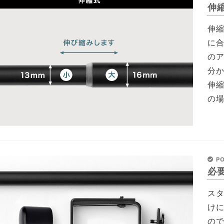
伸
伸
に
の
分
伸
の
PO
必
ス
け
の