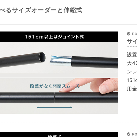
べるサイズオーダーと伸縮式
PO
サ
設
大4
ン
15
用
PO