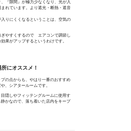
り、『隙間』が極力少なくなり、光が入
囲まれています。より遮光・断熱・遮音
が入りにくくなるということは、空気の
防ぎやすくするので エアコンで調節し
コ効果がアップするというわけです。
場所にオススメ！
ップの点からも、やはり一番のおすすめ
室や、シアタールームです。
、目隠しやフィッテングルームに使用す
も静かなので、落ち着いた店内をキープ
。