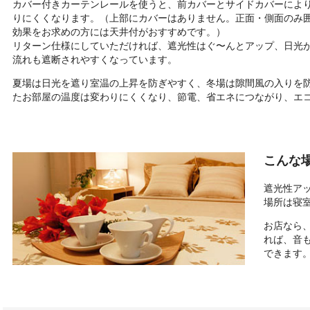
カバー付きカーテンレールを使うと、前カバーとサイドカバーによ
りにくくなります。（上部にカバーはありません。正面・側面のみ
効果をお求めの方には天井付がおすすめです。）
リターン仕様にしていただければ、遮光性はぐ〜んとアップ、日光
流れも遮断されやすくなっています。
夏場は日光を遮り室温の上昇を防ぎやすく、冬場は隙間風の入りを
たお部屋の温度は変わりにくくなり、節電、省エネにつながり、エ
こんな
遮光性ア
場所は寝
お店なら
れば、音
できます