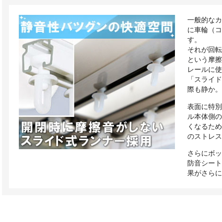
一般的な
に車輪（
す。
それが回
という摩
レールに
「スライ
際も静か
表面に特
ル本体側
くなるた
のストレ
さらにボ
防音シー
果がさら