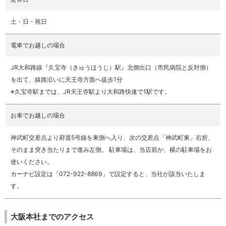
土・日・祝日
電車でお越しの場合
JR大和路線『久宝寺（きゅうほうじ）駅』北側出口（市民病院と反対側）
を出て、線路沿いに天王寺方面へ徒歩1分
※久宝寺駅までは、JR天王寺駅より大和路快速で1駅です。
お車でお越しの場合
神武町交差点より府道5号線を東側へ入り、次の交差点「神武町東」右折、
そのまま突き当たりまで進み左側。 駐車場は、当店前か、横の駐車場をお
使いください。
カーナビ設定は「072-922-8869」で設定すると、当社が該当いたしま
す。
大阪本社までのアクセス