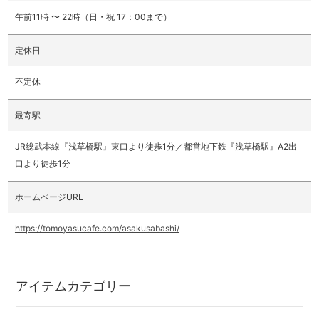
午前11時 〜 22時（日・祝 17：00まで）
定休日
不定休
最寄駅
JR総武本線『浅草橋駅』東口より徒歩1分／都営地下鉄『浅草橋駅』A2出
口より徒歩1分
ホームページURL
https://tomoyasucafe.com/asakusabashi/
アイテムカテゴリー