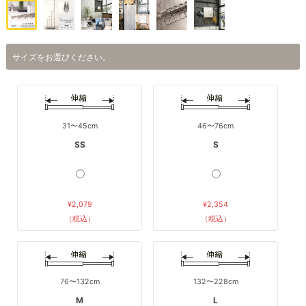
サイズをお選びください。
31〜45cm
46〜76cm
SS
S
¥2,079
¥2,354
（税込）
（税込）
76〜132cm
132〜228cm
M
L