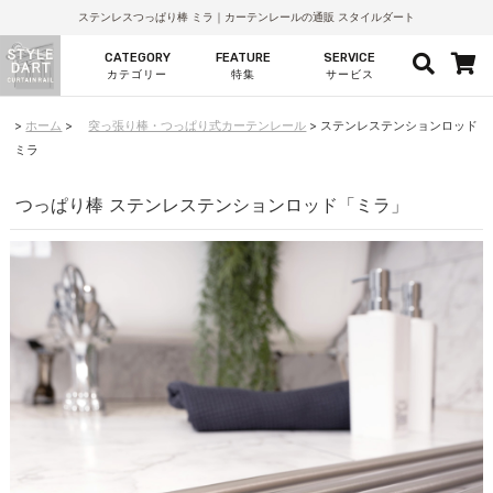
ステンレスつっぱり棒 ミラ｜カーテンレールの通販 スタイルダート
CATEGORY
FEATURE
SERVICE
カテゴリー
特集
サービス
ホーム
突っ張り棒・つっぱり式カーテンレール
ステンレステンションロッド
ミラ
つっぱり棒 ステンレステンションロッド「ミラ」