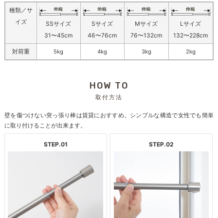
種類／サ
イズ
SSサイズ
Sサイズ
Mサイズ
Lサイズ
31〜45cm
46〜76cm
76〜132cm
132〜228cm
対荷重
5kg
4kg
3kg
2kg
HOW TO
取付方法
壁を傷つけない突っ張り棒は賃貸におすすめ。シンプルな構造で女性でも簡単
に取り付けることが出来ます。
STEP.01
STEP.02