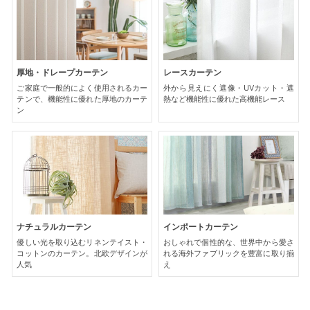
厚地・ドレープカーテン
レースカーテン
ご家庭で一般的によく使用されるカー
外から見えにく遮像・UVカット・遮
テンで、機能性に優れた厚地のカーテ
熱など機能性に優れた高機能レース
ン
ナチュラルカーテン
インポートカーテン
優しい光を取り込むリネンテイスト・
おしゃれで個性的な、世界中から愛さ
コットンのカーテン。北欧デザインが
れる海外ファブリックを豊富に取り揃
人気
え