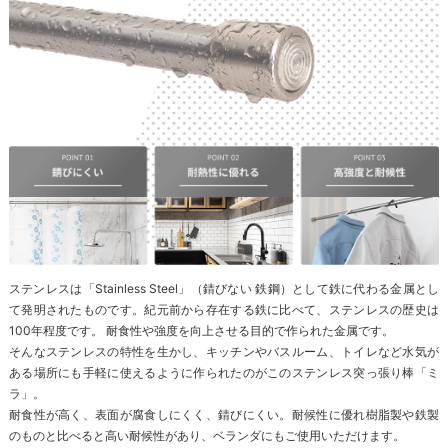
ステンレスは「Stainless Steel」（錆びない 鉄鋼）として鉄に代わる金属とし
て発明されたものです。紀元前から存在する鉄に比べて、ステンレスの歴史は
100年程度です。 耐食性や強度を向上させる目的で作られた金属です。
そんなステンレスの特性を生かし、キッチンやバスルーム、トイレなど水気が
ある場所にも手軽に使えるように作られたのがこのステンレス突っ張り棒「ミ
ラ」。
耐食性が高く、表面が腐食しにくく、錆びにくい。耐候性に優れ樹脂製や鉄製
のものと比べると高い耐候性があり、ベランダにもご使用いただけます。