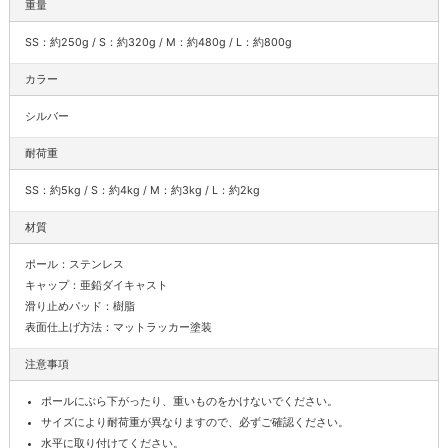
重量
SS：約250g / S：約320g / M：約480g / L：約800g
カラー
シルバー
耐荷重
SS：約5kg / S：約4kg / M：約3kg / L：約2kg
材質
ポール：ステンレス
キャップ：亜鉛ダイキャスト
滑り止めパッド：樹脂
表面仕上げ方法：マットラッカー塗装
注意事項
ポールにぶら下がったり、重いものをかけないでください。
サイズにより耐荷重が異なりますので、必ずご確認ください。
水平に取り付けてください。