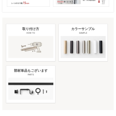
取り付け方
カラーサンプル
HOW TO
SAMPLE
部材単品もございます
PARTS
ポール
キャップ
ランナー
ブラケット
取付ビス
固定用ビス
0.7〜1.2m
1
2
12
2
4
2
1.2〜2.1m
1
2
22
3
6
3
ポール
キャップ
ランナー
ブラケット
取付ビス
固定用ビス
0.7〜1.2m
2
4
24
2
4
2
1.2〜2.1m
2
4
44
3
6
3