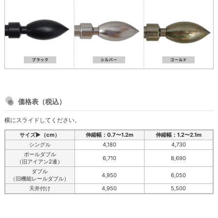
価格表（税込）
横にスライドしてください。
サイズ▶（cm）
伸縮幅：0.7〜1.2m
伸縮幅：1.2〜2.1m
シングル
4,180
4,730
ポールダブル
6,710
8,690
（旧アイアン2連）
ダブル
4,950
6,050
（旧機能レールダブル）
天井付け
4,950
5,500