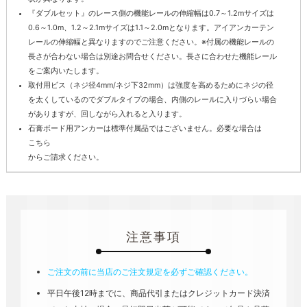
『ダブルセット』のレース側の機能レールの伸縮幅は0.7～1.2mサイズは
0.6～1.0m、1.2～2.1mサイズは1.1～2.0mとなります。アイアンカーテン
レールの伸縮幅と異なりますのでご注意ください。※付属の機能レールの
長さが合わない場合は別途お問合せください。長さに合わせた機能レール
をご案内いたします。
取付用ビス（ネジ径4mm/ネジ下32mm）は強度を高めるためにネジの径
を太くしているのでダブルタイプの場合、内側のレールに入りづらい場合
がありますが、回しながら入れると入ります。
石膏ボード用アンカーは標準付属品ではございません。必要な場合は
こちら
からご請求ください。
注意事項
ご注文の前に当店のご注文規定を必ずご確認ください。
平日午後12時までに、商品代引またはクレジットカード決済