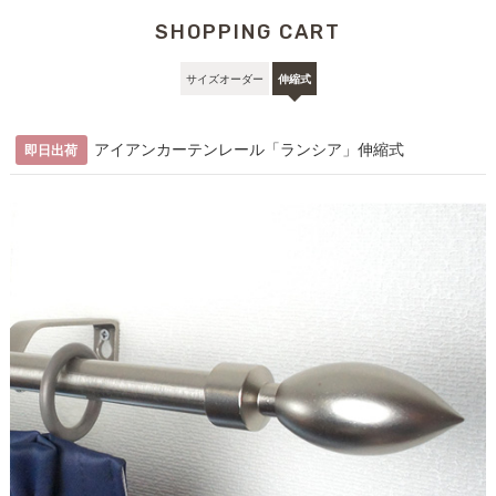
SHOPPING CART
ポール
キャップ
ランナー
ブラケット
取付ビス
機能レール
サイズオーダー
伸縮式
0.7〜1.2m
1
2
12
2
4
1
1.2〜2.1m
1
2
22
3
6
1
アイアンカーテンレール「ランシア」伸縮式
即日出荷
ポール
キャップ
ランナー
ブラケット
取付ビス
固定用ビス
0.7〜1.2m
1
2
12
2
4
2
1.2〜2.1m
1
2
22
3
6
3
こちら
伸縮機能カーテンレール