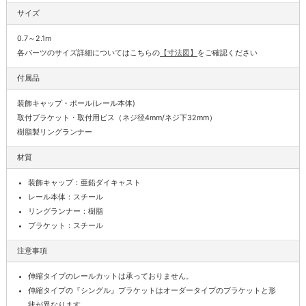
サイズ
0.7～2.1m
各パーツのサイズ詳細についてはこちらの
【寸法図】
をご確認ください
付属品
装飾キャップ・ポール(レール本体)
取付ブラケット・取付用ビス（ネジ径4mm/ネジ下32mm）
樹脂製リングランナー
材質
装飾キャップ：亜鉛ダイキャスト
レール本体：スチール
リングランナー：樹脂
ブラケット：スチール
注意事項
伸縮タイプのレールカットは承っておりません。
伸縮タイプの『シングル』ブラケットはオーダータイプのブラケットと形
状が異なります。