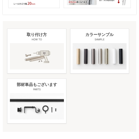
取り付け方
カラーサンプル
HOW TO
SAMPLE
部材単品もございます
PARTS
ポール
キャップ
ランナー
ブラケット
取付ビス
固定用ビス
0.7〜1.2m
1
2
12
2
4
2
1.2〜2.1m
1
2
22
3
6
3
ポール
キャップ
ランナー
ブラケット
取付ビス
固定用ビス
0.7〜1.2m
2
4
24
2
4
2
1.2〜2.1m
2
4
44
3
6
3