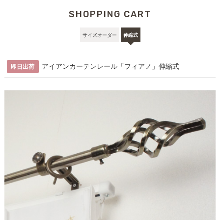
SHOPPING CART
ポール
キャップ
ランナー
ブラケット
取付ビス
機能レール
サイズオーダー
伸縮式
0.7〜1.2m
1
2
12
2
4
1
1.2〜2.1m
1
2
22
3
6
1
アイアンカーテンレール「フィアノ」伸縮式
即日出荷
ポール
キャップ
ランナー
ブラケット
取付ビス
固定用ビス
0.7〜1.2m
1
2
12
2
4
2
1.2〜2.1m
1
2
22
3
6
3
こちら
伸縮機能カーテンレール