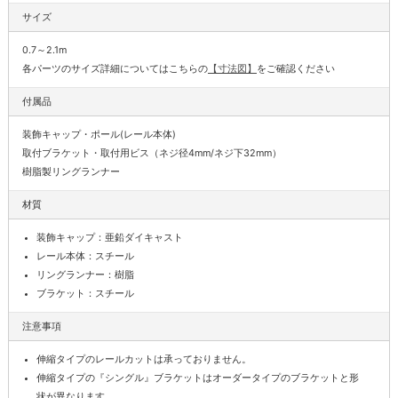
サイズ
0.7～2.1m
各パーツのサイズ詳細についてはこちらの
【寸法図】
をご確認ください
付属品
装飾キャップ・ポール(レール本体)
取付ブラケット・取付用ビス（ネジ径4mm/ネジ下32mm）
樹脂製リングランナー
材質
装飾キャップ：亜鉛ダイキャスト
レール本体：スチール
リングランナー：樹脂
ブラケット：スチール
注意事項
伸縮タイプのレールカットは承っておりません。
伸縮タイプの『シングル』ブラケットはオーダータイプのブラケットと形
状が異なります。