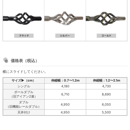
価格表（税込）
横にスライドしてください。
サイズ▶（cm）
伸縮幅：0.7〜1.2m
伸縮幅：1.2〜2.1m
シングル
4,180
4,730
ポールダブル
6,710
8,690
（旧アイアン2連）
ダブル
4,950
6,050
（旧機能レールダブル）
天井付け
4,950
5,500