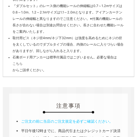
『ダブルセット』のレース側の機能レールの伸縮幅は0.7～1.2mサイズは
0.6～1.0m、1.2～2.1mサイズは1.1～2.0mとなります。アイアンカーテン
レールの伸縮幅と異なりますのでご注意ください。※付属の機能レールの
長さが合わない場合は別途お問合せください。長さに合わせた機能レール
をご案内いたします。
取付用ビス（ネジ径4mm/ネジ下32mm）は強度を高めるためにネジの径
を太くしているのでダブルタイプの場合、内側のレールに入りづらい場合
がありますが、回しながら入れると入ります。
石膏ボード用アンカーは標準付属品ではございません。必要な場合は
こちら
からご請求ください。
注意事項
ご注文の前に当店のご注文規定を必ずご確認ください。
平日午後12時までに、商品代引またはクレジットカード決済