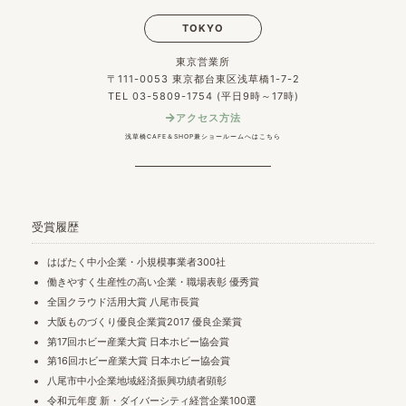
TOKYO
東京営業所
〒111-0053 東京都台東区浅草橋1-7-2
TEL 03-5809-1754 (平日9時～17時)
アクセス方法
浅草橋CAFE＆SHOP兼ショールームへはこちら
受賞履歴
はばたく中小企業・小規模事業者300社
働きやすく生産性の高い企業・職場表彰 優秀賞
全国クラウド活用大賞 八尾市長賞
大阪ものづくり優良企業賞2017 優良企業賞
第17回ホビー産業大賞 日本ホビー協会賞
第16回ホビー産業大賞 日本ホビー協会賞
八尾市中小企業地域経済振興功績者顕彰
令和元年度 新・ダイバーシティ経営企業100選