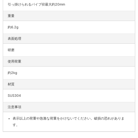
引っ掛けられるパイプ径最大約20mm
重量
約6.2g
表面処理
研磨
使用荷重
約2kg
材質
SUS304
注意事項
表示以上の荷重や急激な荷重をかけないでください。破損の恐れがありま
す。