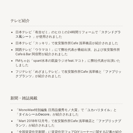
テレビ紹介
日本テレビ「有吉ゼミ」のヒロミの24時間リフォームで「
ステンドグラ
ス風シート
」が使用されました
日本テレビ「スッキリ」で友安製作所Cafe 浅草橋店が紹介されました
関西テレビ「ウラマヨ！」にて弊社代表が番組出演、および友安製作所
Cafe＆Bar 阿倍野が紹介されました
FMちゃお「span!水本の凱旋ラジオfeat.マコト」に弊社代表が出演いた
しました
フジテレビ「めざましテレビ」で友安製作所Cafe 浅草橋と「
ファブリッ
クプランツ
」が紹介されました
新聞・雑誌掲載
「MonoMax特別編集 日用品優秀モノ大賞」で「
ユカハリタイル
」と
「
タイルシールDecore
」が紹介されました
「Mart 2018年12月号」で友安製作所Cafe 浅草橋店と「
ファブリックプ
ランツ
」が紹介されました
「全国賃貸住宅新聞」に賃貸住宅フェアDIYコーナーに関する記事が紹介