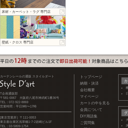
床材・カーペット・ラグ 専門店
壁紙・クロス 専門店
カーテンレールの通販 スタイルダート
トップページ
納期・決済
会社概要
T企画通販部
マイページ
〒581-0067 大阪府八尾市神武町1番36号
TEL：072-922-8869
カートの中を見る
営業時間：平日9時〜17時
会員について
DIY用語集
[東京営業所］〒111-0053
東京都台東区浅草橋1-7-2岩崎ビル1F
ご質問集
TEL：03-5809-1754