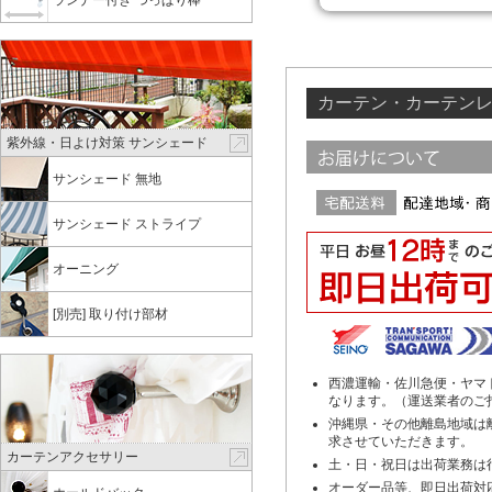
カーテン・カーテンレ
紫外線・日よけ対策 サンシェード
サンシェード 無地
サンシェード ストライプ
オーニング
[別売] 取り付け部材
西濃運輸・佐川急便・ヤマ
なります。（運送業者のご
沖縄県・その他離島地域は離
求させていただきます。
カーテンアクセサリー
土・日・祝日は出荷業務は
オーダー品等、即日出荷対