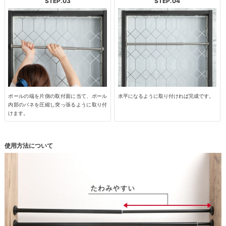
STEP.03
STEP.04
ポールの端を片側の取付面に当て、ポール
水平になるように取り付ければ完成です。
内部のバネを圧縮し突っ張るように取り付
けます。
使用方法について