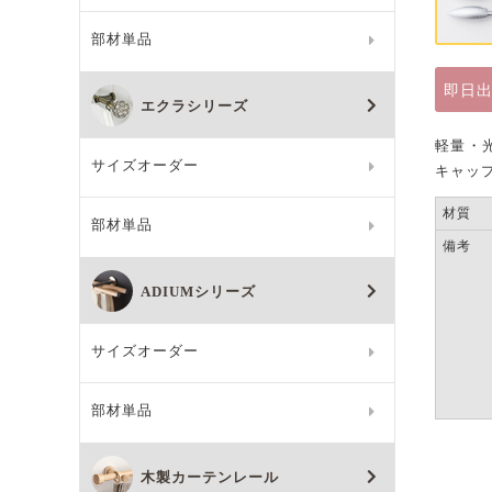
部材単品
即日
エクラシリーズ
軽量・
サイズオーダー
キャッ
材質
部材単品
備考
ADIUMシリーズ
サイズオーダー
部材単品
木製カーテンレール