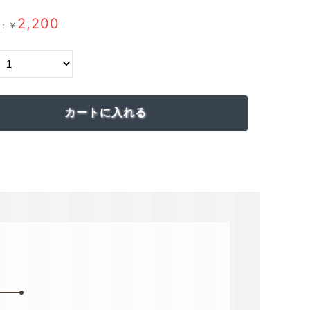
2,200
：￥