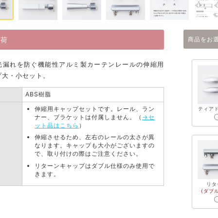
出荷
商品をお
光漏れを防ぐ機能性アルミ製カーテンレールの伸縮用
プ大・小セット。
ABS樹脂
伸縮用キャップセットです。レール、ラン
ティア
ナー、ブラケットは付属しません。（
→セ
ット品はこちら
）
伸縮させるため、左右のレールの太さが異
なります。キャップも大小がございますの
で、取り付けの際はご注意ください。
リターンキャップはダブル仕様のみ使用で
きます。
リタ
(ダブ