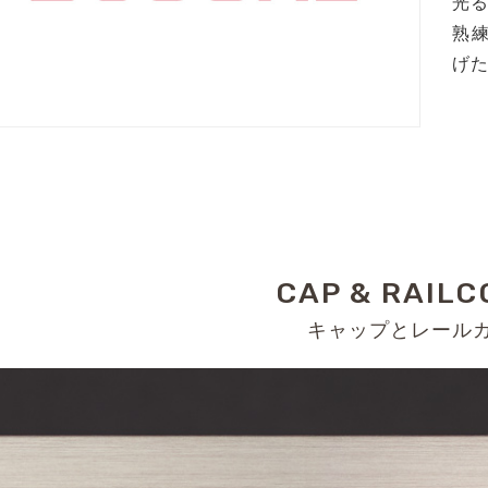
光
熟
げ
CAP & RAILC
キャップとレール