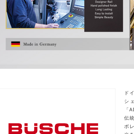
ドイ
シ
「A
伝
ボ