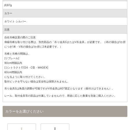
約97g
カラー
ホワイト シルバー
注意
自在吊棒設置の際のご注意
伸縮吊棒を取り付ける際は、別売部品の「吊り金具SまたはV吊金具」が必要です。（I吊の場合は1か所
につき1本・V吊の場合は1か所に2本必要です。）
吊棒と吊棒の間隔は、
[リブレール]
90cm間隔以内
[コントラクト17/24・C型・MAGEX]
60cm間隔以内
になるように取り付けてください。
取付ピッチを守らない場合は安全性は保障されません。
吊り金具Sは角度の調整が可能ですがV吊金具は60°固定となります（後付けはできません）。
レール、取付金具等の部品は付属していませんので、用途に応じた数量を別途ご購入ください。
カラーをお選びください