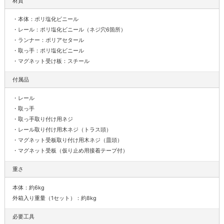
材質
・本体：ポリ塩化ビニール
・レール：ポリ塩化ビニール（ネジ穴6箇所）
・ランナー：ポリアセタール
・取っ手：ポリ塩化ビニール
・マグネット受け板：スチール
付属品
・レール
・取っ手
・取っ手取り付け用ネジ
・レール取り付け用木ネジ（トラス頭）
・マグネット受板取り付け用木ネジ（皿頭）
・マグネット受板（仮り止め用接着テープ付）
重さ
本体：約6kg
外箱入り重量（1セット）：約8kg
必要工具