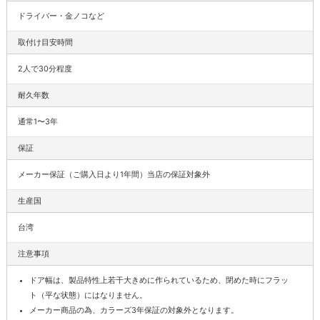
ドライバー・金ノコなど
取付け目安時間
2人で30分程度
耐久年数
通常1〜3年
保証
メーカー保証（ご購入日より1年間）当店の保証対象外
生産国
台湾
注意事項
ドア幅は、製品特性上若干大きめに作られているため、閉めた時にフラッ
ト（平な状態）にはなりません。
メーカー商品の為、カラーズ3年保証の対象外となります。