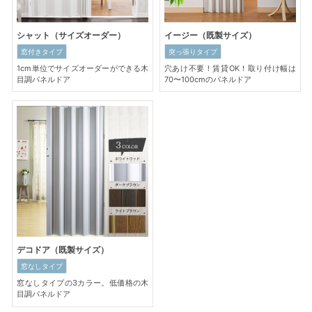
シャット（サイズオーダー）
イージー（既製サイズ）
窓付きタイプ
突っ張りタイプ
1cm単位でサイズオーダーができる木
穴あけ不要！賃貸OK！取り付け幅は
目調パネルドア
70〜100cmのパネルドア
デコドア（既製サイズ）
窓なしタイプ
窓なしタイプの3カラー。低価格の木
目調パネルドア