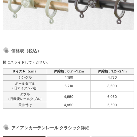
価格表（税込）
横にスライドしてください。
サイズ▶（cm）
伸縮幅：0.7〜1.2m
伸縮幅：1.2〜2.1m
シングル
4,180
4,730
ポールダブル
6,710
8,690
（旧アイアン2連）
ダブル
4,950
6,050
（旧機能レールダブル）
天井付け
4,950
5,500
アイアンカーテンレール クラシック詳細