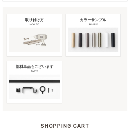
取り付け方
カラーサンプル
HOW TO
SAMPLE
部材単品もございます
PARTS
ポール
キャップ
ランナー
ブラケット
取付ビス
固定用ビス
0.7〜1.2m
1
2
12
2
4
2
1.2〜2.1m
1
2
22
3
6
3
ポール
キャップ
ランナー
ブラケット
取付ビス
固定用ビス
0.7〜1.2m
2
4
24
2
4
2
1.2〜2.1m
2
4
44
3
6
3
SHOPPING CART