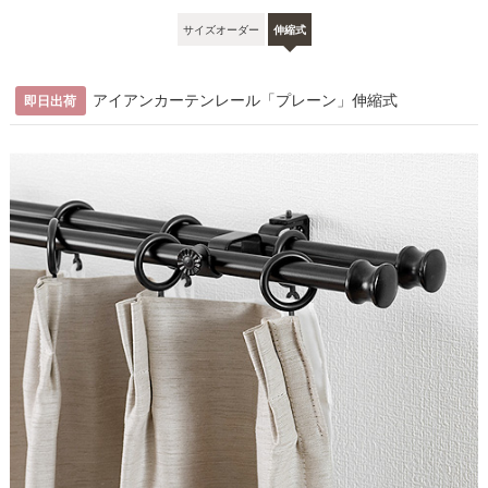
ポール
キャップ
ランナー
ブラケット
取付ビス
機能レール
サイズオーダー
伸縮式
0.7〜1.2m
1
2
12
2
4
1
1.2〜2.1m
1
2
22
3
6
1
アイアンカーテンレール「プレーン」伸縮式
即日出荷
ポール
キャップ
ランナー
ブラケット
取付ビス
固定用ビス
0.7〜1.2m
1
2
12
2
4
2
1.2〜2.1m
1
2
22
3
6
3
こちら
伸縮機能カーテンレール