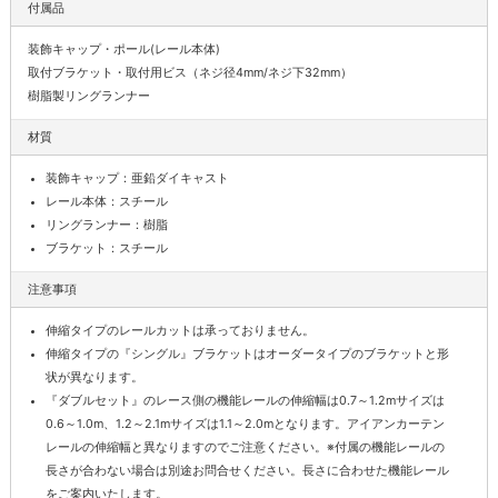
付属品
装飾キャップ・ポール(レール本体)
取付ブラケット・取付用ビス（ネジ径4mm/ネジ下32mm）
樹脂製リングランナー
材質
装飾キャップ：亜鉛ダイキャスト
レール本体：スチール
リングランナー：樹脂
ブラケット：スチール
注意事項
伸縮タイプのレールカットは承っておりません。
伸縮タイプの『シングル』ブラケットはオーダータイプのブラケットと形
状が異なります。
『ダブルセット』のレース側の機能レールの伸縮幅は0.7～1.2mサイズは
0.6～1.0m、1.2～2.1mサイズは1.1～2.0mとなります。アイアンカーテン
レールの伸縮幅と異なりますのでご注意ください。※付属の機能レールの
長さが合わない場合は別途お問合せください。長さに合わせた機能レール
をご案内いたします。