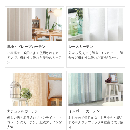
厚地・ドレープカーテン
レースカーテン
ご家庭で一般的によく使用されるカー
外から見えにく遮像・UVカット・遮
テンで、機能性に優れた厚地のカーテ
熱など機能性に優れた高機能レース
ン
ナチュラルカーテン
インポートカーテン
優しい光を取り込むリネンテイスト・
おしゃれで個性的な、世界中から愛さ
コットンのカーテン。北欧デザインが
れる海外ファブリックを豊富に取り揃
人気
え