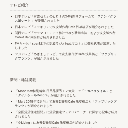
テレビ紹介
日本テレビ「有吉ゼミ」のヒロミの24時間リフォームで「
ステンドグラ
ス風シート
」が使用されました
日本テレビ「スッキリ」で友安製作所Cafe 浅草橋店が紹介されました
関西テレビ「ウラマヨ！」にて弊社代表が番組出演、および友安製作所
Cafe＆Bar 阿倍野が紹介されました
FMちゃお「span!水本の凱旋ラジオfeat.マコト」に弊社代表が出演いた
しました
フジテレビ「めざましテレビ」で友安製作所Cafe 浅草橋と「
ファブリッ
クプランツ
」が紹介されました
新聞・雑誌掲載
「MonoMax特別編集 日用品優秀モノ大賞」で「
ユカハリタイル
」と
「
タイルシールDecore
」が紹介されました
「Mart 2018年12月号」で友安製作所Cafe 浅草橋店と「
ファブリックプ
ランツ
」が紹介されました
「全国賃貸住宅新聞」に賃貸住宅フェアDIYコーナーに関する記事が紹介
されました
「＠Living」に友安製作所Cafe 浅草橋店が紹介されました