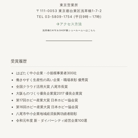
東京営業所
〒111-0053 東京都台東区浅草橋1-7-2
TEL 03-5809-1754 (平日9時～17時)
アクセス方法
浅草橋CAFE＆SHOP兼ショールームへはこちら
受賞履歴
はばたく中小企業・小規模事業者300社
働きやすく生産性の高い企業・職場表彰 優秀賞
全国クラウド活用大賞 八尾市長賞
大阪ものづくり優良企業賞2017 優良企業賞
第17回ホビー産業大賞 日本ホビー協会賞
第16回ホビー産業大賞 日本ホビー協会賞
八尾市中小企業地域経済振興功績者顕彰
令和元年度 新・ダイバーシティ経営企業100選