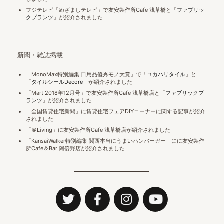
フジテレビ「めざましテレビ」で友安製作所Cafe 浅草橋と「
ファブリッ
クプランツ
」が紹介されました
新聞・雑誌掲載
「MonoMax特別編集 日用品優秀モノ大賞」で「
ユカハリタイル
」と
「
タイルシールDecore
」が紹介されました
「Mart 2018年12月号」で友安製作所Cafe 浅草橋店と「
ファブリックプ
ランツ
」が紹介されました
「全国賃貸住宅新聞」に賃貸住宅フェアDIYコーナーに関する記事が紹介
されました
「＠Living」に友安製作所Cafe 浅草橋店が紹介されました
「KansaiWalker特別編集 関西本当にうまいハンバーガー」にに友安製作
所Cafe＆Bar 阿倍野店が紹介されました