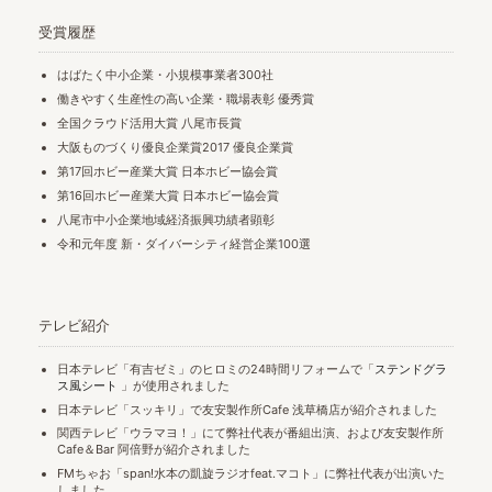
受賞履歴
はばたく中小企業・小規模事業者300社
働きやすく生産性の高い企業・職場表彰 優秀賞
全国クラウド活用大賞 八尾市長賞
大阪ものづくり優良企業賞2017 優良企業賞
第17回ホビー産業大賞 日本ホビー協会賞
第16回ホビー産業大賞 日本ホビー協会賞
八尾市中小企業地域経済振興功績者顕彰
令和元年度 新・ダイバーシティ経営企業100選
テレビ紹介
日本テレビ「有吉ゼミ」のヒロミの24時間リフォームで「
ステンドグラ
ス風シート
」が使用されました
日本テレビ「スッキリ」で友安製作所Cafe 浅草橋店が紹介されました
関西テレビ「ウラマヨ！」にて弊社代表が番組出演、および友安製作所
Cafe＆Bar 阿倍野が紹介されました
FMちゃお「span!水本の凱旋ラジオfeat.マコト」に弊社代表が出演いた
しました