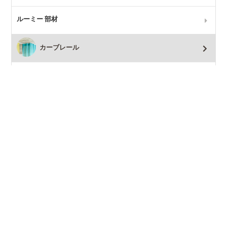
ルーミー 部材
カーブレール
TOSO リフレ
MAGEX(マゲックス)
つっぱり棒・レール
ランナー付きつっぱり棒
ステンレスつっぱり棒
アイアンつっぱり棒