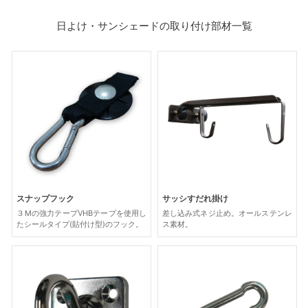
日よけ・サンシェードの取り付け部材一覧
スナップフック
サッシすだれ掛け
３Mの強力テープVHBテープを使用し
差し込み式ネジ止め。オールステンレ
たシールタイプ(貼付け型)のフック。
ス素材。