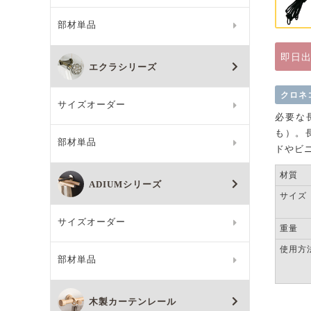
部材単品
即日
エクラシリーズ
クロネ
サイズオーダー
必要な
も）。
部材単品
ドやビ
材質
ADIUMシリーズ
サイズ
サイズオーダー
重量
使用方
部材単品
木製カーテンレール