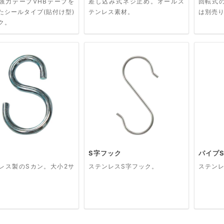
強力テープVHBテープを
差し込み式ネジ止め。オールス
回転式
たシールタイプ(貼付け型)
テンレス素材。
は別売
ク。
S字フック
パイプ
レス製のSカン。大小2サ
ステンレスS字フック。
ステンレ