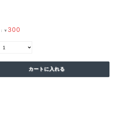
300
：￥