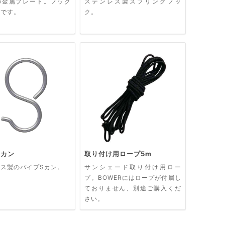
の金属プレート。フック
ステンレス製スプリングフッ
りです。
ク。
Sカン
取り付け用ロープ5m
ス製のパイプSカン。
サンシェード取り付け用ロー
プ。BOWERにはロープが付属し
ておりません、別途ご購入くだ
さい。