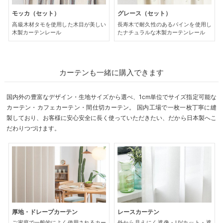
モッカ（セット）
グレース（セット）
高級木材タモを使用した木目が美しい
長寿木で耐久性のあるパインを使用し
木製カーテンレール
たナチュラルな木製カーテンレール
カーテンも一緒に購入できます
国内外の豊富なデザイン・生地サイズから選べ、1cm単位でサイズ指定可能な
カーテン・カフェカーテン・間仕切カーテン。 国内工場で一枚一枚丁寧に縫
製しており、お客様に安心安全に長く使っていただきたい、だから日本製へこ
だわりつづけます。
厚地・ドレープカーテン
レースカーテン
ご家庭で一般的によく使用されるカー
外から見えにく遮像・UVカット・遮