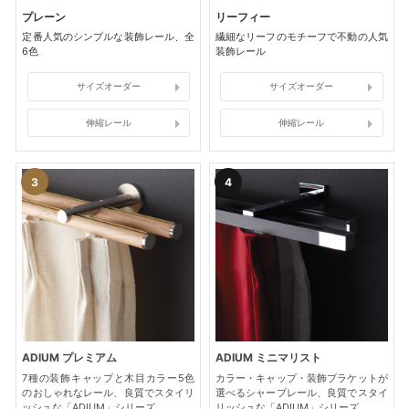
プレーン
リーフィー
定番人気のシンプルな装飾レール、全
繊細なリーフのモチーフで不動の人気
6色
装飾レール
サイズオーダー
サイズオーダー
伸縮レール
伸縮レール
ADIUM プレミアム
ADIUM ミニマリスト
7種の装飾キャップと木目カラー5色
カラー・キャップ・装飾ブラケットが
のおしゃれなレール、良質でスタイリ
選べるシャープレール、良質でスタイ
ッシュな「ADIUM」シリーズ
リッシュな「ADIUM」シリーズ